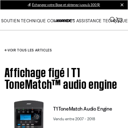
💰
Échangez votre Bose et obtenez jusqu’à 300 $!
clos
SOUTIEN TECHNIQUE
COMMANDES
ASSISTANCE TECHNIQUE
VOIR TOUS LES ARTICLES
Affichage figé | T1
ToneMatch™ audio engine
T1 ToneMatch Audio Engine
Vendu entre 2007 - 2018