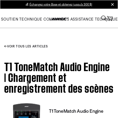
💰
Échangez votre Bose et obtenez jusqu’à 300 $!
clos
SOUTIEN TECHNIQUE
COMMANDES
ASSISTANCE TECHNIQUE
VOIR TOUS LES ARTICLES
T1 ToneMatch Audio Engine
| Chargement et
enregistrement des scènes
T1 ToneMatch Audio Engine