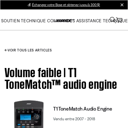
💰
Échangez votre Bose et obtenez jusqu’à 300 $!
clos
SOUTIEN TECHNIQUE
COMMANDES
ASSISTANCE TECHNIQUE
VOIR TOUS LES ARTICLES
Volume faible | T1
ToneMatch™ audio engine
T1 ToneMatch Audio Engine
Vendu entre 2007 - 2018