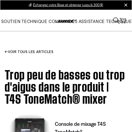
💰
Échangez votre Bose et obtenez jusqu’à 300 $!
clos
SOUTIEN TECHNIQUE
COMMANDES
ASSISTANCE TECHNIQUE
VOIR TOUS LES ARTICLES
Trop peu de basses ou trop
d'aigus dans le produit |
T4S ToneMatch® mixer
Console de mixage T4S
ToneMatch®