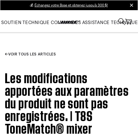
💰
Échangez votre Bose et obtenez jusqu’à 300 $!
clos
SOUTIEN TECHNIQUE
COMMANDES
ASSISTANCE TECHNIQUE
VOIR TOUS LES ARTICLES
Les modifications
apportées aux paramètres
du produit ne sont pas
enregistrées. | T8S
ToneMatch® mixer