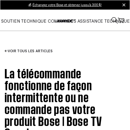
💰
Échangez votre Bose et obtenez jusqu’à 300 $!
clos
SOUTIEN TECHNIQUE
COMMANDES
ASSISTANCE TECHNIQUE
VOIR TOUS LES ARTICLES
La télécommande
fonctionne de façon
intermittente ou ne
commande pas votre
produit Bose | Bose TV