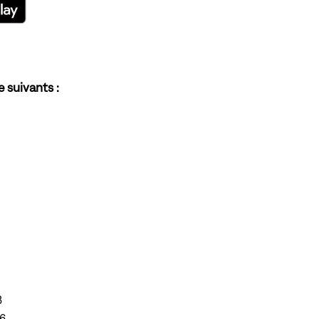
 suivants :
8
16