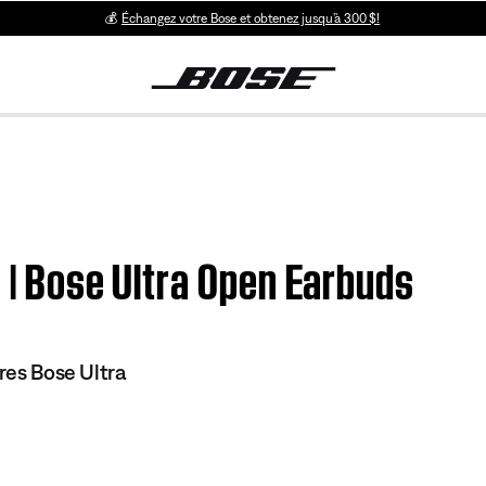
💰
Échangez votre Bose et obtenez jusqu’à 300 $!
e | Bose Ultra Open Earbuds
bres Bose Ultra