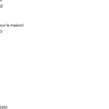
32
pour la maison)
E)
 500)