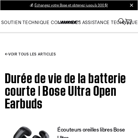
💰
Échangez votre Bose et obtenez jusqu’à 300 $!
clos
SOUTIEN TECHNIQUE
COMMANDES
ASSISTANCE TECHNIQUE
VOIR TOUS LES ARTICLES
Durée de vie de la batterie
courte | Bose Ultra Open
Earbuds
Écouteurs oreilles libres Bose
Ultra