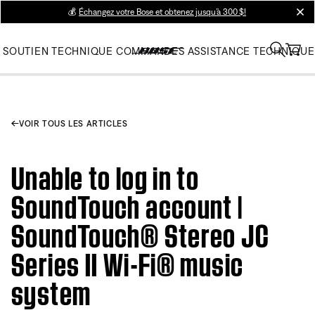
💰
Échangez votre Bose et obtenez jusqu’à 300 $!
clos
SOUTIEN TECHNIQUE
COMMANDES
ASSISTANCE TECHNIQUE
VOIR TOUS LES ARTICLES
Unable to log in to
SoundTouch account |
SoundTouch® Stereo JC
Series II Wi-Fi® music
system