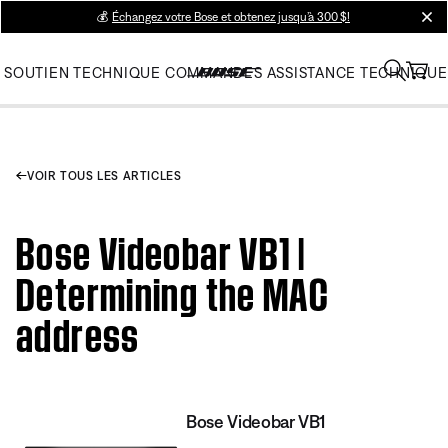
💰
Échangez votre Bose et obtenez jusqu’à 300 $!
clos
SOUTIEN TECHNIQUE
COMMANDES
ASSISTANCE TECHNIQUE
VOIR TOUS LES ARTICLES
Bose Videobar VB1 |
Determining the MAC
address
Bose Videobar VB1