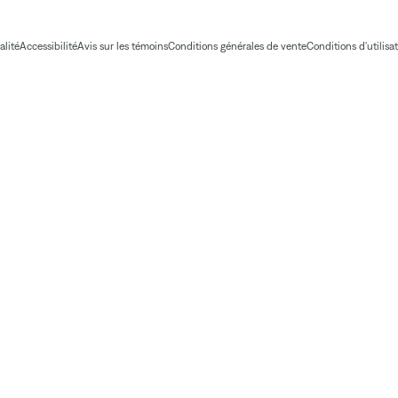
alité
Accessibilité
Avis sur les témoins
Conditions générales de vente
Conditions d'utilisa