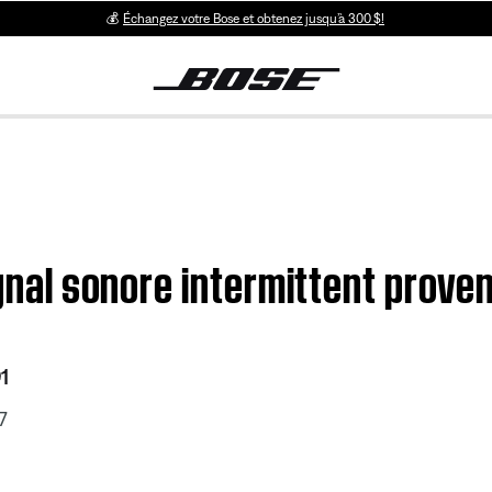
💰
Échangez votre Bose et obtenez jusqu’à 300 $!
ignal sonore intermittent prove
1
7