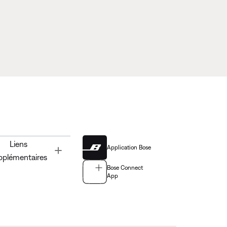
Liens
Application Bose
Toggle
pplémentaires
Bose Connect
App