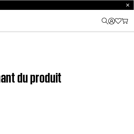
clos
nant du produit