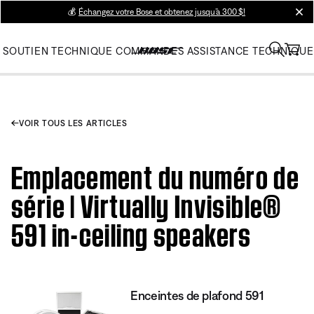
💰
Échangez votre Bose et obtenez jusqu’à 300 $!
clos
SOUTIEN TECHNIQUE
COMMANDES
ASSISTANCE TECHNIQUE
VOIR TOUS LES ARTICLES
Emplacement du numéro de
série | Virtually Invisible®
591 in-ceiling speakers
Enceintes de plafond 591