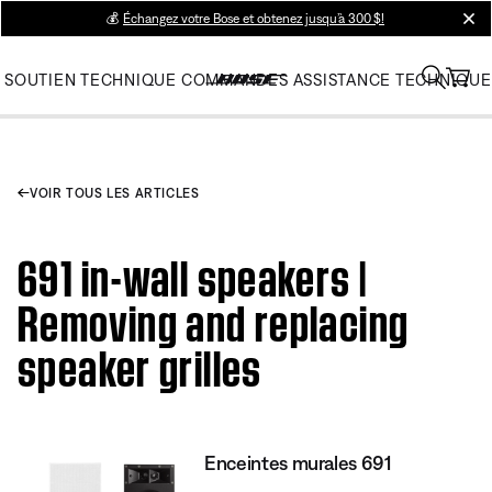
💰
Échangez votre Bose et obtenez jusqu’à 300 $!
clos
SOUTIEN TECHNIQUE
COMMANDES
ASSISTANCE TECHNIQUE
VOIR TOUS LES ARTICLES
691 in-wall speakers |
Removing and replacing
speaker grilles
Enceintes murales 691