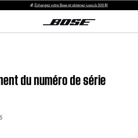
💰
Échangez votre Bose et obtenez jusqu’à 300 $!
ment du numéro de série
5