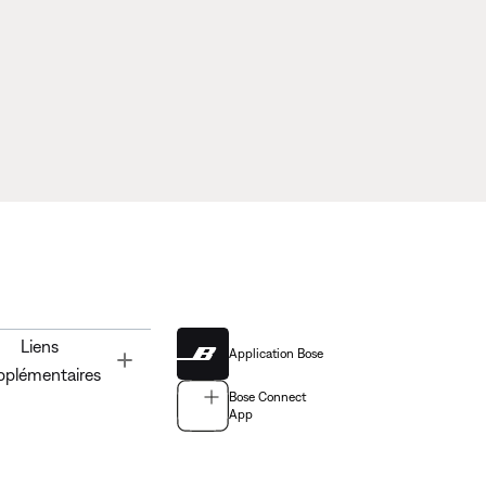
Liens
Application Bose
Toggle
pplémentaires
Bose Connect
App