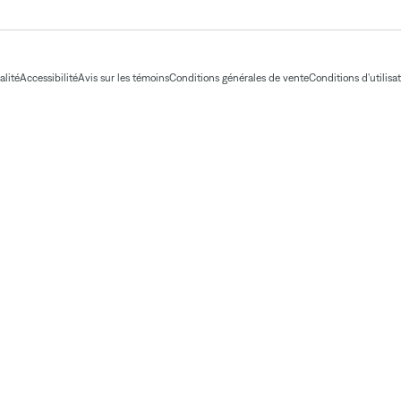
alité
Accessibilité
Avis sur les témoins
Conditions générales de vente
Conditions d'utilisa