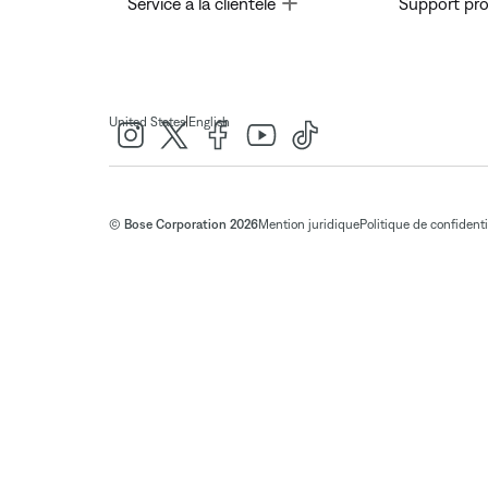
Toggle
Service à la clientèle
Support pro
|
United States
English
© Bose Corporation 2026
Mention juridique
Politique de confidenti