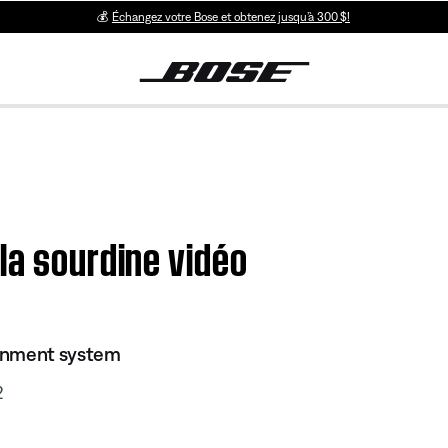
💰
Échangez votre Bose et obtenez jusqu’à 300 $!
la sourdine vidéo
inment system
2