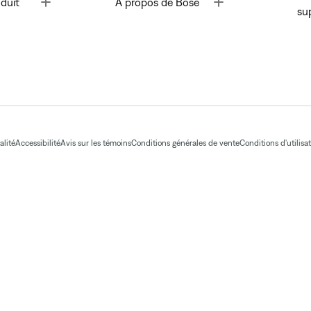
Toggle
Toggle
duit
À propos de Bose
su
alité
Accessibilité
Avis sur les témoins
Conditions générales de vente
Conditions d'utilisa