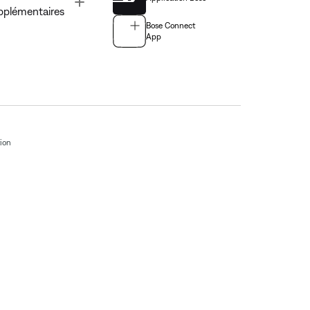
Toggle
pplémentaires
Bose Connect
App
tion