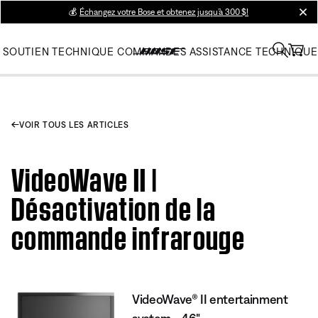
💰
Échangez votre Bose et obtenez jusqu’à 300 $!
clos
SOUTIEN TECHNIQUE
COMMANDES
ASSISTANCE TECHNIQUE
VOIR TOUS LES ARTICLES
VideoWave II |
Désactivation de la
commande infrarouge
VideoWave® II entertainment