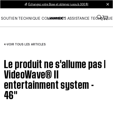
💰
Échangez votre Bose et obtenez jusqu’à 300 $!
clos
SOUTIEN TECHNIQUE
COMMANDES
ASSISTANCE TECHNIQUE
VOIR TOUS LES ARTICLES
Le produit ne s’allume pas |
VideoWave® II
entertainment system -
46''