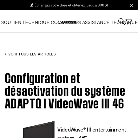
💰
Échangez votre Bose et obtenez jusqu’à 300 $!
clos
SOUTIEN TECHNIQUE
COMMANDES
ASSISTANCE TECHNIQUE
VOIR TOUS LES ARTICLES
Configuration et
désactivation du système
ADAPTQ | VideoWave III 46
VideoWave® III entertainment
system - 46"