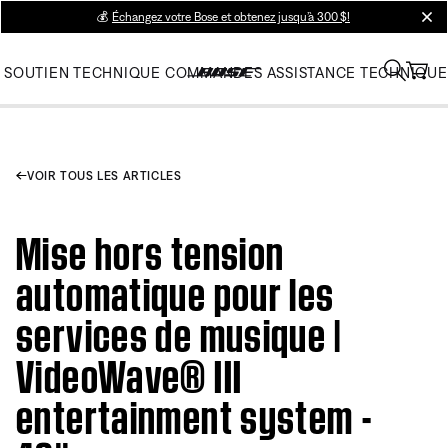
💰
Échangez votre Bose et obtenez jusqu’à 300 $!
clos
SOUTIEN TECHNIQUE
COMMANDES
ASSISTANCE TECHNIQUE
VOIR TOUS LES ARTICLES
Mise hors tension
automatique pour les
services de musique |
VideoWave® III
entertainment system -