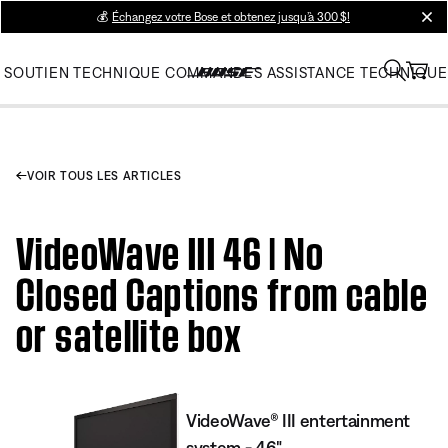
💰
Échangez votre Bose et obtenez jusqu’à 300 $!
clos
SOUTIEN TECHNIQUE
COMMANDES
ASSISTANCE TECHNIQUE
VOIR TOUS LES ARTICLES
VideoWave III 46 | No
Closed Captions from cable
or satellite box
VideoWave® III entertainment
system - 46"