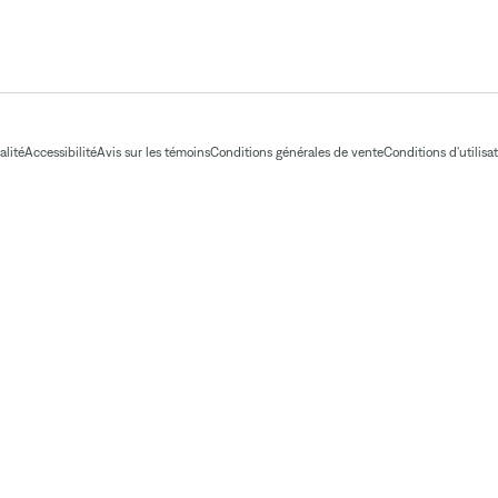
alité
Accessibilité
Avis sur les témoins
Conditions générales de vente
Conditions d'utilisa