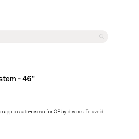
tem - 46''
c app to auto-rescan for QPlay devices. To avoid