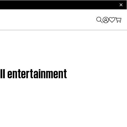
clos
II entertainment