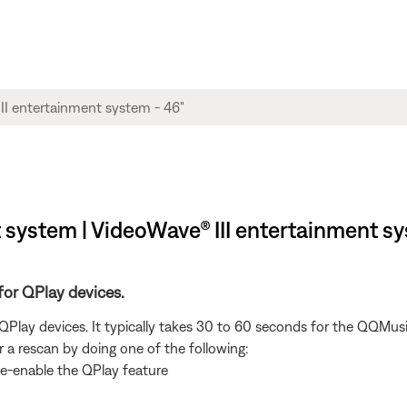
ystem | VideoWave® III entertainment sys
for QPlay devices.
lay devices. It typically takes 30 to 60 seconds for the QQMusi
r a rescan by doing one of the following:
re-enable the QPlay feature