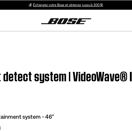
💰
Échangez votre Bose et obtenez jusqu’à 300 $!
 detect system | VideoWave® I
tainment system - 46"
3