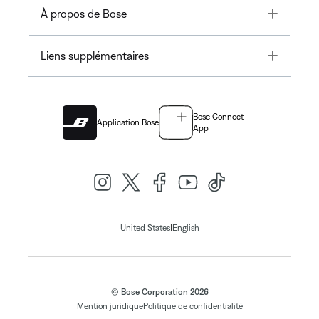
Toggle
À propos de Bose
Toggle
Liens supplémentaires
Bose Connect
Application Bose
App
|
United States
English
© Bose Corporation 2026
Mention juridique
Politique de confidentialité