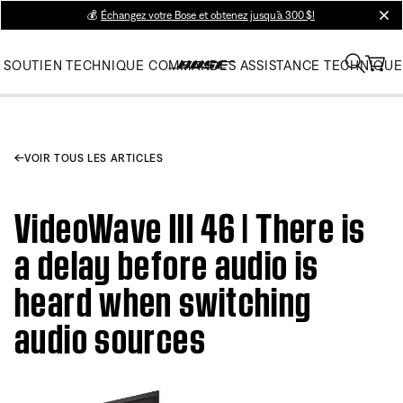
💰
Échangez votre Bose et obtenez jusqu’à 300 $!
clos
SOUTIEN TECHNIQUE
COMMANDES
ASSISTANCE TECHNIQUE
VOIR TOUS LES ARTICLES
VideoWave III 46 | There is
a delay before audio is
heard when switching
audio sources