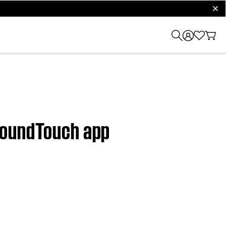
clos
e SoundTouch app