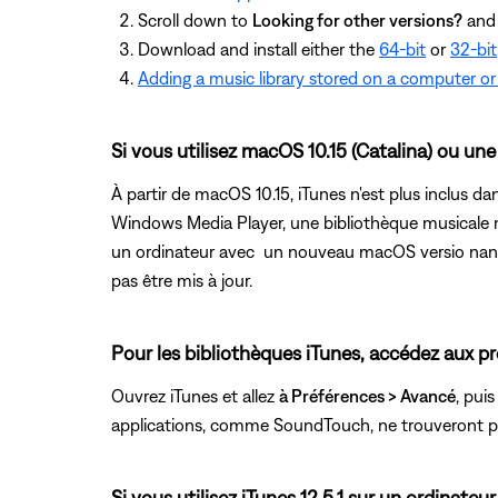
Scroll down to
Looking for other versions?
and 
Download and install either the
64-bit
or
32-bit
Adding a music library stored on a computer or
Si vous utilisez macOS 10.15 (Catalina) ou une
À partir de macOS 10.15, iTunes n'est plus inclus 
Windows Media Player, une bibliothèque musicale ne
un ordinateur avec un nouveau macOS versio nand, ap
pas être mis à jour.
Pour les bibliothèques iTunes, accédez aux pr
Ouvrez iTunes et allez
à Préférences > Avancé
, pui
applications, comme SoundTouch, ne trouveront pas 
Si vous utilisez iTunes 12.5.1 sur un ordinate