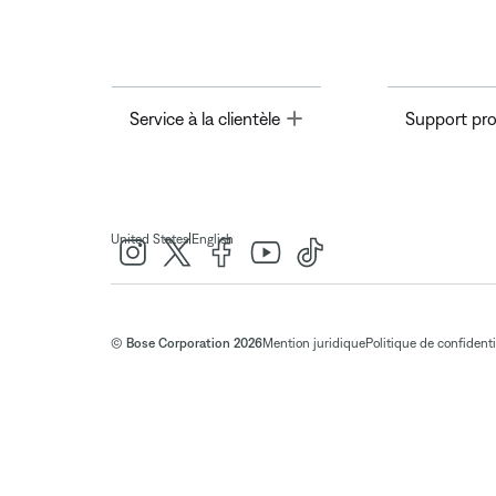
Toggle
Service à la clientèle
Support pro
|
United States
English
© Bose Corporation 2026
Mention juridique
Politique de confidenti