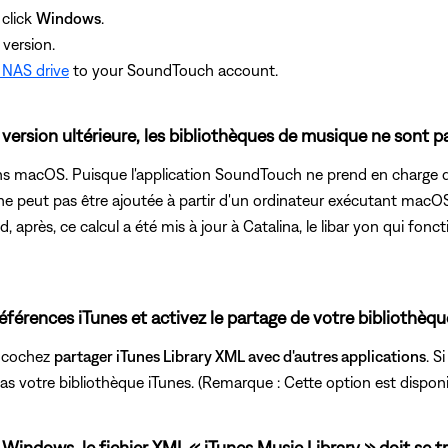
click
Windows
.
version.
 NAS drive
to your SoundTouch account.
 version ultérieure, les bibliothèques de musique ne sont p
dans macOS. Puisque l'application SoundTouch ne prend en charge q
 peut pas être ajoutée à partir d'un ordinateur exécutant macOS 1
rès, ce calcul a été mis à jour à Catalina, le libar yon qui fonc
éférences iTunes et activez le partage de votre bibliothèqu
s cochez
partager iTunes Library XML avec d'autres applications
. S
votre bibliothèque iTunes. (Remarque : Cette option est disponibl
ur Windows, le fichier XML « iTunes Music Library » doit se t