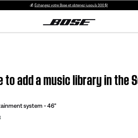
💰
Échangez votre Bose et obtenez jusqu’à 300 $!
e to add a music library in th
tainment system - 46"
3