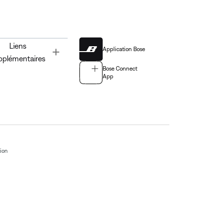
Liens
Application Bose
Toggle
pplémentaires
Bose Connect
App
tion