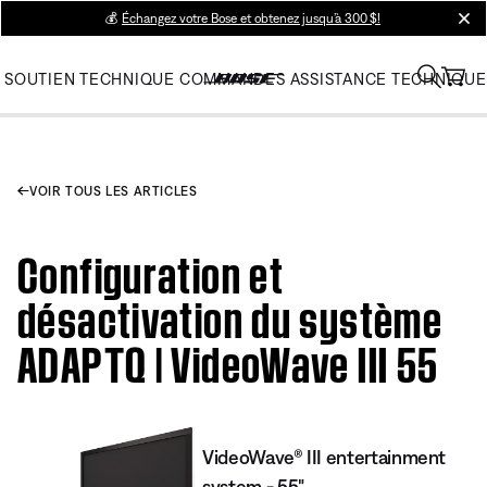
💰
Échangez votre Bose et obtenez jusqu’à 300 $!
clos
SOUTIEN TECHNIQUE
COMMANDES
ASSISTANCE TECHNIQUE
VOIR TOUS LES ARTICLES
Configuration et
désactivation du système
ADAPTQ | VideoWave III 55
VideoWave® III entertainment
system - 55"