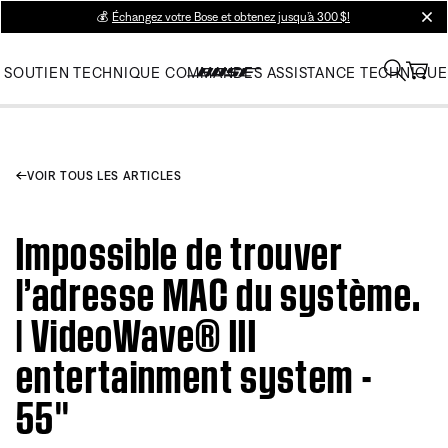
💰
Échangez votre Bose et obtenez jusqu’à 300 $!
clos
SOUTIEN TECHNIQUE
COMMANDES
ASSISTANCE TECHNIQUE
VOIR TOUS LES ARTICLES
Impossible de trouver
l’adresse MAC du système.
| VideoWave® III
entertainment system -
55''