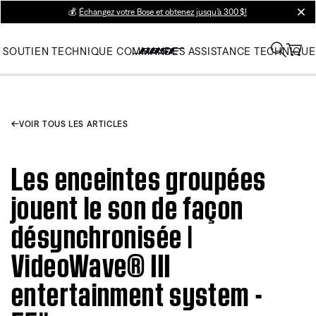
💰
Échangez votre Bose et obtenez jusqu’à 300 $!
clos
SOUTIEN TECHNIQUE
COMMANDES
ASSISTANCE TECHNIQUE
VOIR TOUS LES ARTICLES
Les enceintes groupées
jouent le son de façon
désynchronisée |
VideoWave® III
entertainment system -