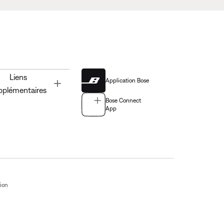
Liens
Application Bose
Toggle
pplémentaires
Bose Connect
App
tion