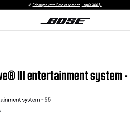
💰
Échangez votre Bose et obtenez jusqu’à 300 $!
ve® III entertainment system - 
tainment system - 55"
5