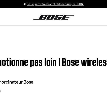
💰
Échangez votre Bose et obtenez jusqu’à 300 $!
ctionne pas loin | Bose wirel
r ordinateur Bose
3