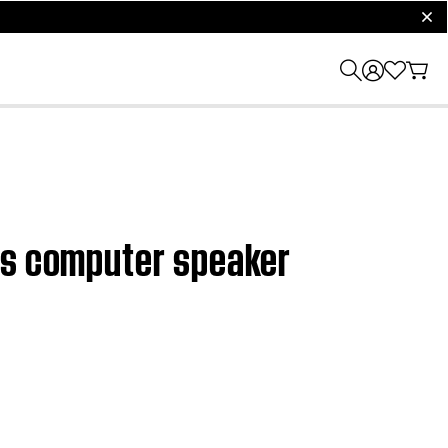
clos
ess computer speaker