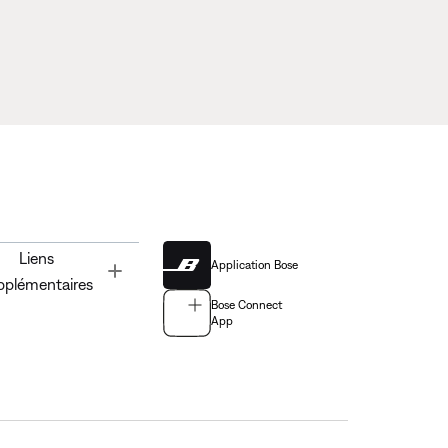
Liens
Application Bose
Toggle
pplémentaires
Bose Connect
App