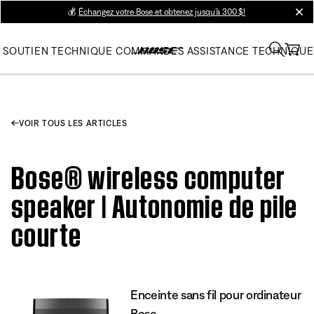
💰
Échangez votre Bose et obtenez jusqu’à 300 $!
clos
SOUTIEN TECHNIQUE
COMMANDES
ASSISTANCE TECHNIQUE
VOIR TOUS LES ARTICLES
Bose® wireless computer
speaker | Autonomie de pile
courte
Enceinte sans fil pour ordinateur
Bose