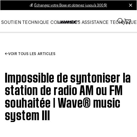
💰
Échangez votre Bose et obtenez jusqu’à 300 $!
clos
SOUTIEN TECHNIQUE
COMMANDES
ASSISTANCE TECHNIQUE
VOIR TOUS LES ARTICLES
Impossible de syntoniser la
station de radio AM ou FM
souhaitée | Wave® music
system III