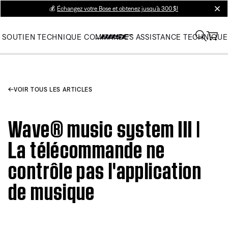
💰
Échangez votre Bose et obtenez jusqu’à 300 $!
clos
SOUTIEN TECHNIQUE
COMMANDES
ASSISTANCE TECHNIQUE
VOIR TOUS LES ARTICLES
Wave® music system III |
La télécommande ne
contrôle pas l'application
de musique