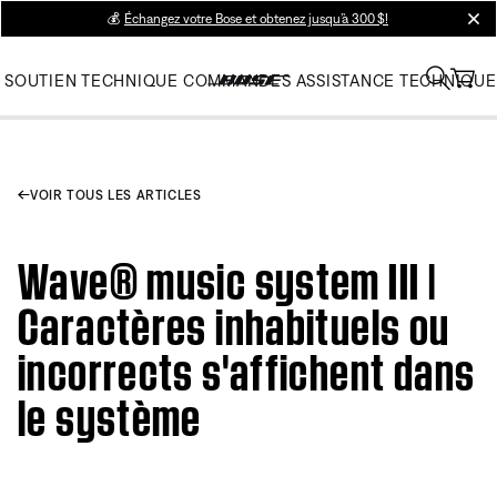
💰
Échangez votre Bose et obtenez jusqu’à 300 $!
clos
SOUTIEN TECHNIQUE
COMMANDES
ASSISTANCE TECHNIQUE
VOIR TOUS LES ARTICLES
Wave® music system III |
Caractères inhabituels ou
incorrects s'affichent dans
le système