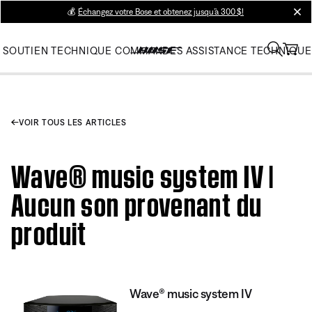
💰
Échangez votre Bose et obtenez jusqu’à 300 $!
clos
SOUTIEN TECHNIQUE
COMMANDES
ASSISTANCE TECHNIQUE
VOIR TOUS LES ARTICLES
Wave® music system IV |
Aucun son provenant du
produit
Wave® music system IV