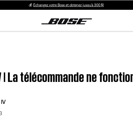
💰
Échangez votre Bose et obtenez jusqu’à 300 $!
| La télécommande ne fonctio
 IV
3