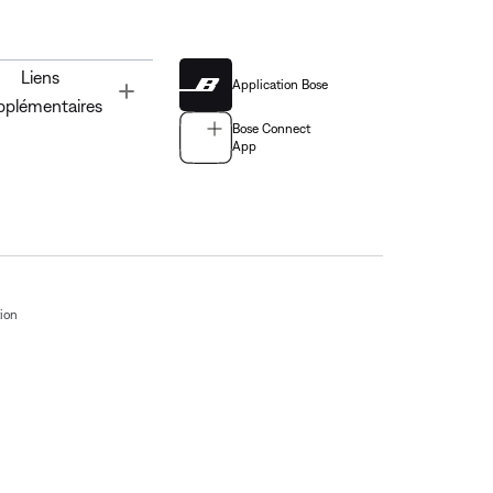
Liens
Application Bose
Toggle
pplémentaires
Bose Connect
App
tion