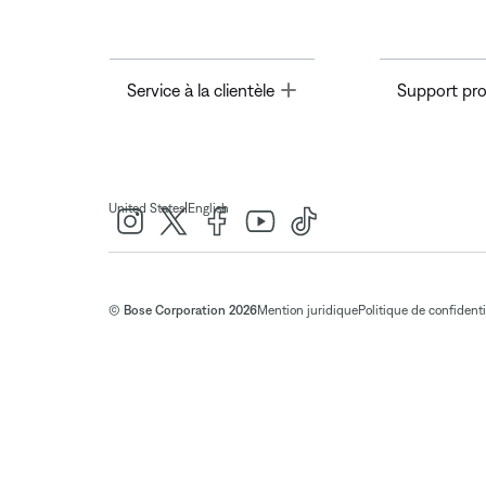
Toggle
Service à la clientèle
Support pro
|
United States
English
© Bose Corporation 2026
Mention juridique
Politique de confidenti