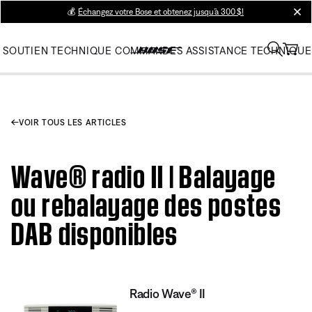
💰
Échangez votre Bose et obtenez jusqu’à 300 $!
clos
SOUTIEN TECHNIQUE
COMMANDES
ASSISTANCE TECHNIQUE
VOIR TOUS LES ARTICLES
Wave® radio II | Balayage
ou rebalayage des postes
DAB disponibles
Radio Wave® II