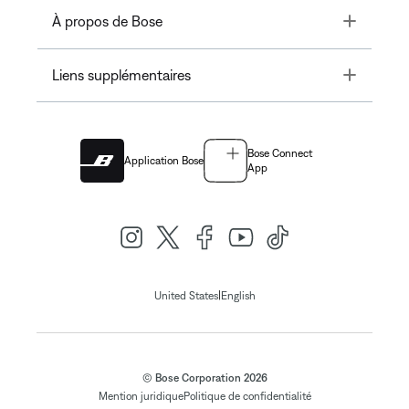
Toggle
À propos de Bose
Toggle
Liens supplémentaires
Bose Connect
Application Bose
App
|
United States
English
© Bose Corporation 2026
Mention juridique
Politique de confidentialité