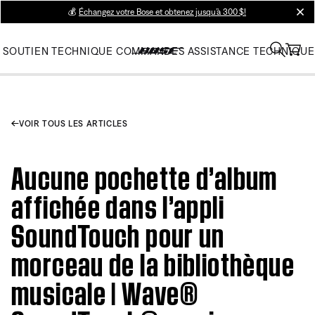
💰
Échangez votre Bose et obtenez jusqu’à 300 $!
clos
SOUTIEN TECHNIQUE
COMMANDES
ASSISTANCE TECHNIQUE
VOIR TOUS LES ARTICLES
Aucune pochette d’album
affichée dans l’appli
SoundTouch pour un
morceau de la bibliothèque
musicale | Wave®