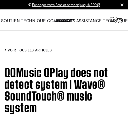
💰
Échangez votre Bose et obtenez jusqu’à 300 $!
clos
SOUTIEN TECHNIQUE
COMMANDES
ASSISTANCE TECHNIQUE
VOIR TOUS LES ARTICLES
QQMusic QPlay does not
detect system | Wave®
SoundTouch® music
system