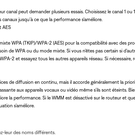
lleur canal peut demander plusieurs essais. Choisissez le canal 1 o
res canaux jusqu'à ce que la performance s'améliore.
t AES
 mixte WPA (TKIP)/WPA-2 (AES) pour la compatibilité avec des pro
oin de WPA ou du mode mixte. Si vous n'êtes pas certain si d'autre
 WPA-2 et essayez tous les autres appareils réseau. Si nécessaire,
es de diffusion en continu, mais il accorde généralement la priorit
 passante aux appareils vocaux ou vidéo même s’ils sont éteints. 
liore la performance. Si le WMM est désactivé sur le routeur et 
uation s’améliore.
z-leur des noms différents.