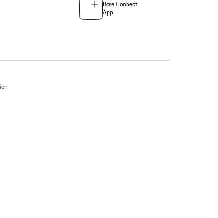
Bose Connect
App
tion