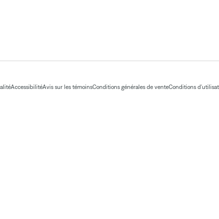
alité
Accessibilité
Avis sur les témoins
Conditions générales de vente
Conditions d'utilisa