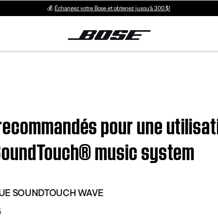
💰
Échangez votre Bose et obtenez jusqu’à 300 $!
recommandés pour une utilisati
 SoundTouch® music system
QUE SOUNDTOUCH WAVE
5