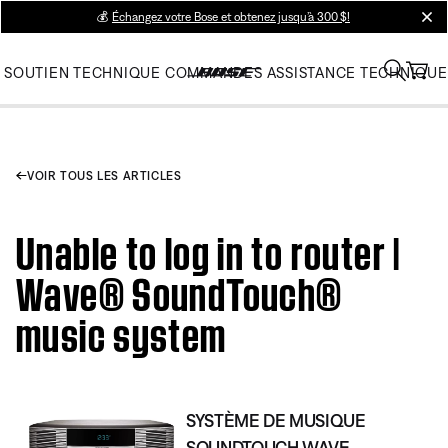
💰
Échangez votre Bose et obtenez jusqu’à 300 $!
clos
SOUTIEN TECHNIQUE
COMMANDES
ASSISTANCE TECHNIQUE
VOIR TOUS LES ARTICLES
Unable to log in to router |
Wave® SoundTouch®
music system
SYSTÈME DE MUSIQUE
SOUNDTOUCH WAVE