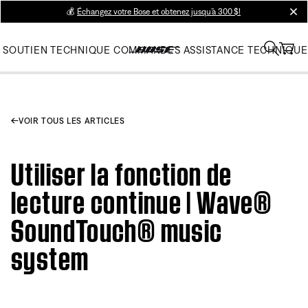
💰
Échangez votre Bose et obtenez jusqu’à 300 $!
clos
SOUTIEN TECHNIQUE
COMMANDES
ASSISTANCE TECHNIQUE
VOIR TOUS LES ARTICLES
Utiliser la fonction de
lecture continue | Wave®
SoundTouch® music
system