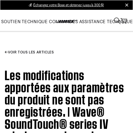
💰
Échangez votre Bose et obtenez jusqu’à 300 $!
clos
SOUTIEN TECHNIQUE
COMMANDES
ASSISTANCE TECHNIQUE
VOIR TOUS LES ARTICLES
Les modifications
apportées aux paramètres
du produit ne sont pas
enregistrées. | Wave®
SoundTouch® series IV