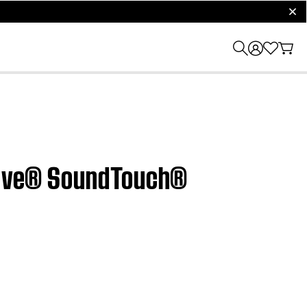
clos
 Wave® SoundTouch®