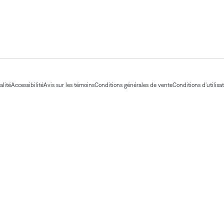
alité
Accessibilité
Avis sur les témoins
Conditions générales de vente
Conditions d'utilisa