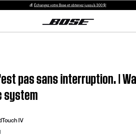
💰
Échangez votre Bose et obtenez jusqu’à 300 $!
n'est pas sans interruption. |
ic system
Touch IV
1