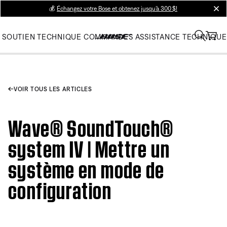
💰
Échangez votre Bose et obtenez jusqu’à 300 $!
clos
SOUTIEN TECHNIQUE
COMMANDES
ASSISTANCE TECHNIQUE
VOIR TOUS LES ARTICLES
Wave® SoundTouch®
system IV | Mettre un
système en mode de
configuration